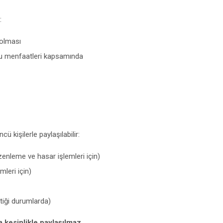
:
 olması
şru menfaatleri kapsamında
ü kişilerle paylaşılabilir:
zenleme ve hasar işlemleri için)
mleri için)
tiği durumlarda)
 kesinlikle paylaşılmaz.