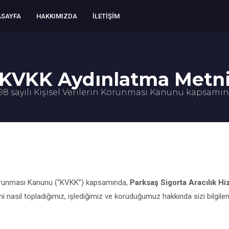
SAYFA
HAKKIMIZDA
İLETIŞIM
KVKK Aydınlatma Metn
98 sayılı Kişisel Verilerin Korunması Kanunu kapsamı
 Korunması Kanunu (“KVKK”) kapsamında,
Parksaş Sigorta Aracılık Hi
erini nasıl topladığımız, işlediğimiz ve koruduğumuz hakkında sizi bilgil