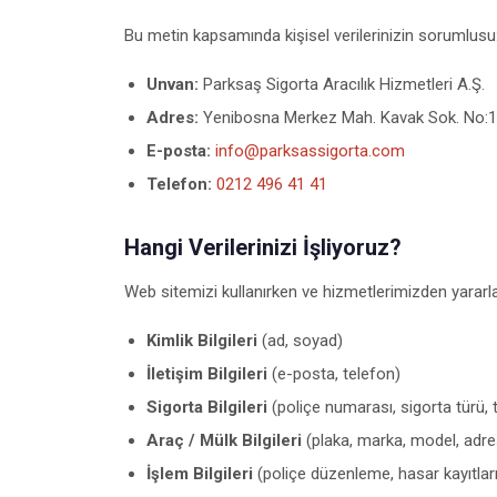
Bu metin kapsamında kişisel verilerinizin sorumlusu
Unvan:
Parksaş Sigorta Aracılık Hizmetleri A.Ş.
Adres:
Yenibosna Merkez Mah. Kavak Sok. No:11
E-posta:
info@parksassigorta.com
Telefon:
0212 496 41 41
Hangi Verilerinizi İşliyoruz?
Web sitemizi kullanırken ve hizmetlerimizden yararlanı
Kimlik Bilgileri
(ad, soyad)
İletişim Bilgileri
(e-posta, telefon)
Sigorta Bilgileri
(poliçe numarası, sigorta türü, 
Araç / Mülk Bilgileri
(plaka, marka, model, adres 
İşlem Bilgileri
(poliçe düzenleme, hasar kayıtları, 