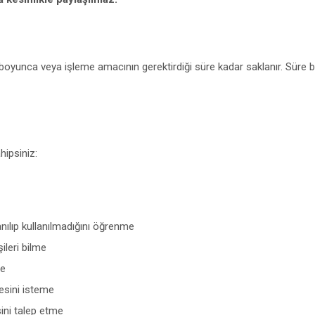
r boyunca veya işleme amacının gerektirdiği süre kadar saklanır. Süre bit
hipsiniz:
nılıp kullanılmadığını öğrenme
ileri bilme
me
esini isteme
sini talep etme