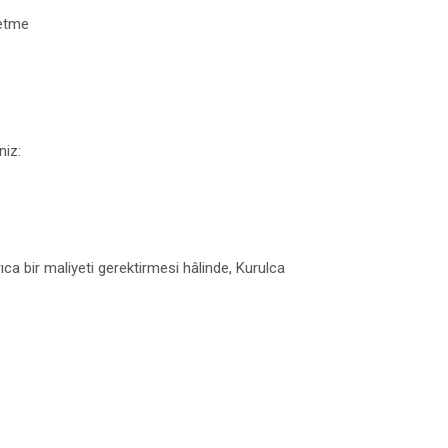
 etme
niz:
ca bir maliyeti gerektirmesi hâlinde, Kurulca