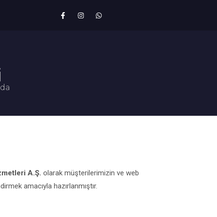
i
nda
zmetleri A.Ş.
olarak müşterilerimizin ve web
endirmek amacıyla hazırlanmıştır.