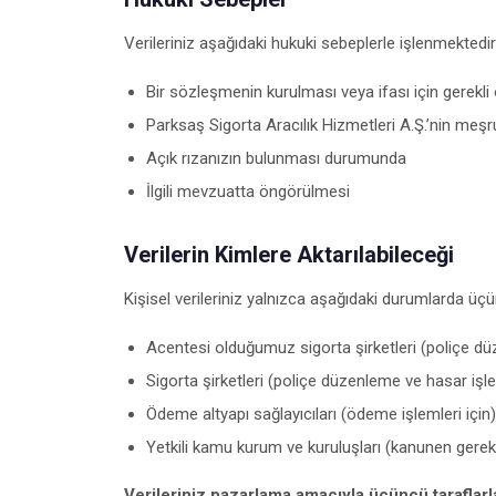
Verileriniz aşağıdaki hukuki sebeplerle işlenmektedir
Bir sözleşmenin kurulması veya ifası için gerekli
Parksaş Sigorta Aracılık Hizmetleri A.Ş.’nin me
Açık rızanızın bulunması durumunda
İlgili mevzuatta öngörülmesi
Verilerin Kimlere Aktarılabileceği
Kişisel verileriniz yalnızca aşağıdaki durumlarda üçünc
Acentesi olduğumuz sigorta şirketleri (poliçe dü
Sigorta şirketleri (poliçe düzenleme ve hasar işle
Ödeme altyapı sağlayıcıları (ödeme işlemleri için)
Yetkili kamu kurum ve kuruluşları (kanunen gerek
Verileriniz pazarlama amacıyla üçüncü taraflarla