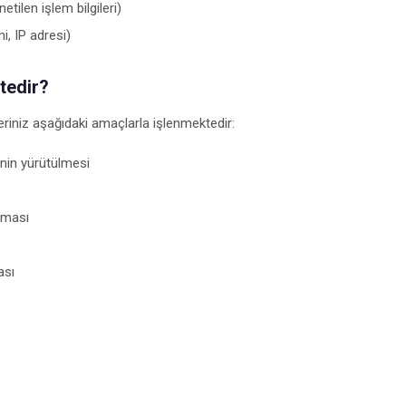
tilen işlem bilgileri)
mi, IP adresi)
tedir?
eriniz aşağıdaki amaçlarla işlenmektedir:
inin yürütülmesi
ulması
ası